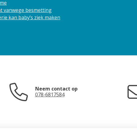
ame
cht vanwege besmetting
rie kan baby’s ziek maken
Neem contact op
078-6817584