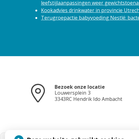
leefstijlaanpassingen weer gewichtstoen
Kookadvies drinkwater in provincie Utre
Terugroepactie babyvoeding Nestlé: bacte
Bezoek onze locatie
Louwersplein
3
3343RC
Hendrik Ido Ambacht