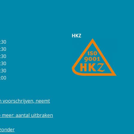
HKZ
:30
:30
:30
:30
:30
:00
n voorschrijven, neemt
 meer: aantal uitbraken
 zonder