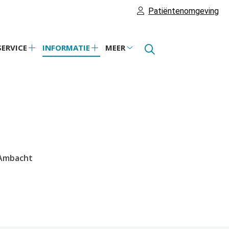
Patiëntenomgeving
SERVICE
INFORMATIE
MEER
Service
Informatie
Meer
theek
submenu
submenu
submenu
bmenu
 Ambacht