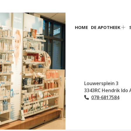
Hoofdmenu
HOME
DE APOTHEEK
De
apo
su
Louwersplein
3
3343RC
Hendrik Ido
078-6817584
Tel: