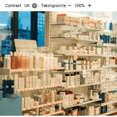
Tekst
Tekst
Contrast
Tekstgrootte
100%
Uit
verkleinen
vergroten
met
met
10%
10%