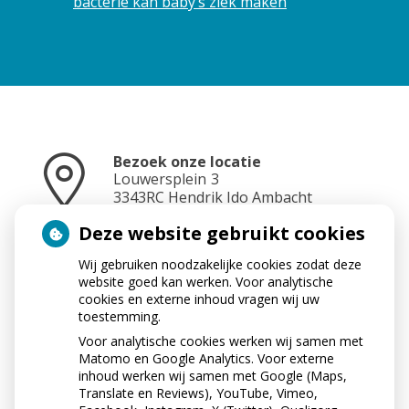
bacterie kan baby’s ziek maken
Bezoek onze locatie
Louwersplein
3
3343RC
Hendrik Ido Ambacht
Deze website gebruikt cookies
Wij gebruiken noodzakelijke cookies zodat deze
Neem contact op
website goed kan werken. Voor analytische
078-6817584
cookies en externe inhoud vragen wij uw
toestemming.
Voor analytische cookies werken wij samen met
Matomo en Google Analytics. Voor externe
Stuur ons een e-mail
inhoud werken wij samen met Google (Maps,
info@apotheek-crezee.nl
Translate en Reviews), YouTube, Vimeo,