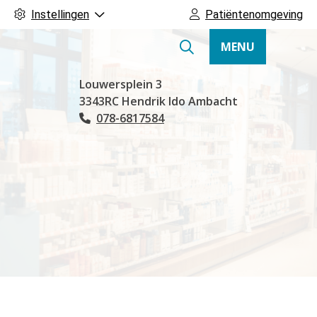
Instellingen
Patiëntenomgeving
MENU
Hoofdmenu
Louwersplein
3
3343RC
Hendrik Ido Ambacht
078-6817584
Tel: