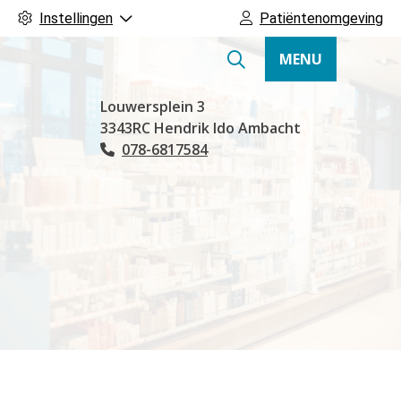
Instellingen
Patiëntenomgeving
MENU
Hoofdmenu
Louwersplein
3
3343RC
Hendrik Ido Ambacht
078-6817584
Tel: