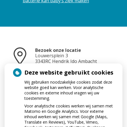
bacterie kan baby’s ziek maken
Bezoek onze locatie
Louwersplein
3
3343RC
Hendrik Ido Ambacht
Deze website gebruikt cookies
Wij gebruiken noodzakelijke cookies zodat deze
Neem contact op
website goed kan werken. Voor analytische
078-6817584
cookies en externe inhoud vragen wij uw
toestemming.
Voor analytische cookies werken wij samen met
Matomo en Google Analytics. Voor externe
Stuur ons een e-mail
inhoud werken wij samen met Google (Maps,
info@apotheek-crezee.nl
Translate en Reviews), YouTube, Vimeo,